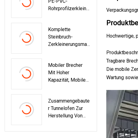
PE-PVC-
Rohrprofilzerkleiner
Verpackungsgrö
Ungsanlage Mit
Produktbe
Großem
Komplette
Durchmesser Für
Hochwertige, p
Steinbruch-
Das
Zerkleinerungsmas
Kunststoffrecycling
Chine, Mobiler
Produktbeschr
Granit-Kalkstein-
Tragbare Brech
Mobiler Brecher
Kies-
Die mobile Zer
Mit Hoher
Backenbrecher,
Wartung sowie 
Kapazität, Mobile
Zuschlagstoff-
Brechanlage Zum
Stein-
Verkauf, Preis Für
Zerkleinerungsanla
Zusammengebaute
Mobile
Ge Zum Neupreis
R Tunnelofen Zur
Brechanlage
Herstellung Von
Rotem Backstein