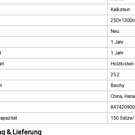
Kalkstein
250×1300
Neu
1 Jahr
t
1 Jahr
et
Holzkisten
25.2
n
Baichy
China, Hana
847420900
apazität
150 Sätze
g & Lieferung