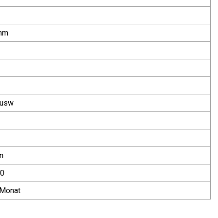
mm
 usw
n
0
/Monat