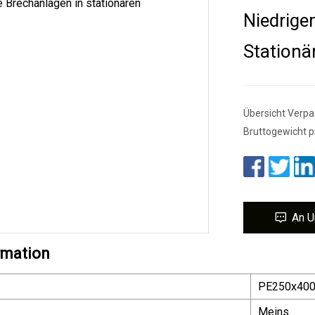
Niedrige
Stationä
Übersicht Verpa
Bruttogewicht p
An U
rmation
PE250x400
Meins