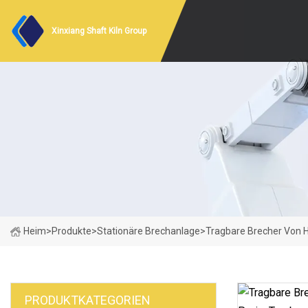
Xinxiang Shaft Kiln Group
Heim
>
Produkte
>
Stationäre Brechanlage
>
Tragbare Brecher Von H
PRODUKTKATEGORIEN