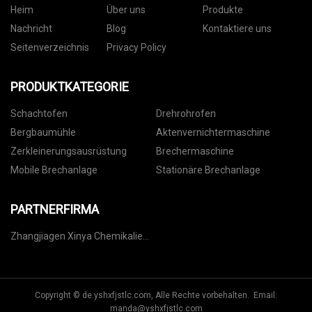
Heim
Über uns
Produkte
Nachricht
Blog
Kontaktiere uns
Seitenverzeichnis
Privacy Policy
PRODUKTKATEGORIE
Schachtofen
Drehrohrofen
Bergbaumühle
Aktenvernichtermaschine
Zerkleinerungsausrüstung
Brechermaschine
Mobile Brechanlage
Stationäre Brechanlage
PARTNERFIRMA
Zhangjiagen Xinya Chemikalie
Co., Ltd.
Copyright © de.yshxfjstlc.com, Alle Rechte vorbehalten. Email:
manda@yshxfjstlc.com