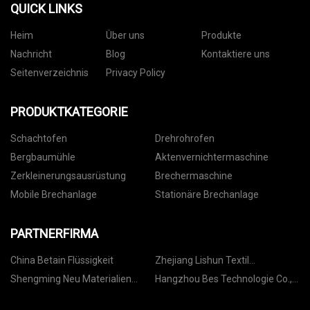
QUICK LINKS
Heim
Über uns
Produkte
Nachricht
Blog
Kontaktiere uns
Seitenverzeichnis
Privacy Policy
PRODUKTKATEGORIE
Schachtofen
Drehrohrofen
Bergbaumühle
Aktenvernichtermaschine
Zerkleinerungsausrüstung
Brechermaschine
Mobile Brechanlage
Stationäre Brechanlage
PARTNERFIRMA
China Betain Flüssigkeit
Zhejiang Lishun Textil
Technologie Co., Ltd
Shengming Neu Materialien
Hangzhou Bes Technologie Co.,
Technologie Co., Ltd.
Ltd.