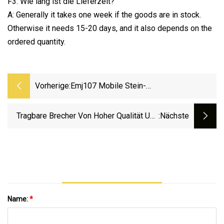
F3: Wie lang ist die Lieferzeit?
A: Generally it takes one week if the goods are in stock.
Otherwise it needs 15-20 days, and it also depends on the
ordered quantity.
Vorherige:
Emj107 Mobile Stein-
Gesteinszuschlagstoff-Kegel-Kalkstein-
Sieb- Und Recycling-
Tragbare Brecher Von Hoher Qualität Und
:nächste
Prallbackenbrechanlage
Niedrigem Preis. Tragbare Brechanlagen In
Stationären Brechanlagen
Name:
*