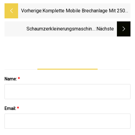
Vorherige:
Komplette Mobile Brechanlage Mit 250
Tonnen Pro Stunde Für Die Zerkleinerung
Von Bruchsteinen
Schaumzerkleinerungsmaschine,
:nächste
Schaumgummi-Schredder
Name:
*
Email:
*