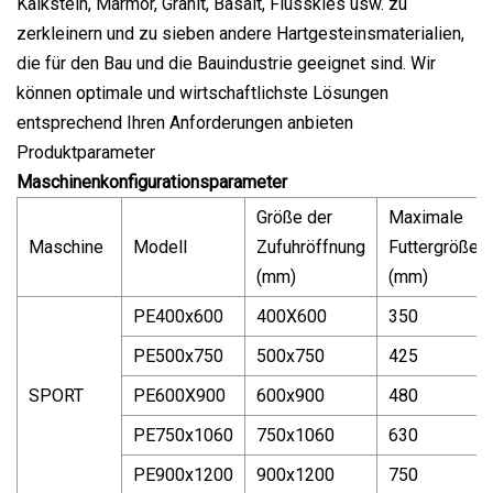
Kalkstein, Marmor, Granit, Basalt, Flusskies usw. zu
zerkleinern und zu sieben andere Hartgesteinsmaterialien,
die für den Bau und die Bauindustrie geeignet sind. Wir
können optimale und wirtschaftlichste Lösungen
entsprechend Ihren Anforderungen anbieten
Produktparameter
Maschinenkonfigurationsparameter
Größe der
Maximale
Maschine
Modell
Zufuhröffnung
Futtergröße
(mm)
(mm)
PE400x600
400X600
350
PE500x750
500x750
425
SPORT
PE600X900
600x900
480
PE750x1060
750x1060
630
PE900x1200
900x1200
750