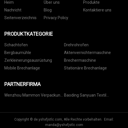
Heim
Über uns
Produkte
Nachricht
Blog
Kontaktiere uns
Seitenverzeichnis
Privacy Policy
PRODUKTKATEGORIE
Schachtofen
Drehrohrofen
Bergbaumühle
Aktenvernichtermaschine
Zerkleinerungsausrüstung
Brechermaschine
Mobile Brechanlage
Stationäre Brechanlage
PARTNERFIRMA
Wenzhou Mammon Verpackung
Baoding Sanyuan Textil
Co., Ltd.
Technologie Co., Ltd
Copyright © de.yshxfjstlc.com, Alle Rechte vorbehalten. Email:
manda@yshxfjstlc.com