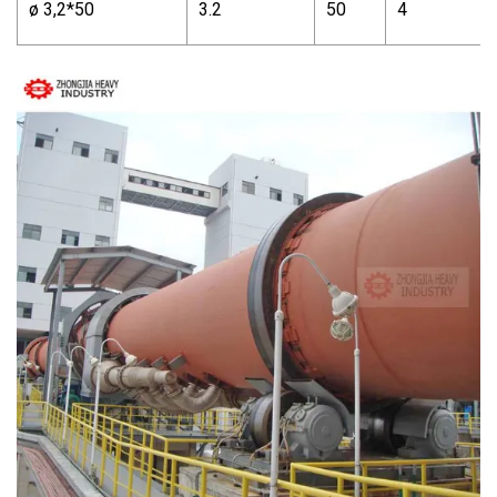
ø 3,2*50
3.2
50
4