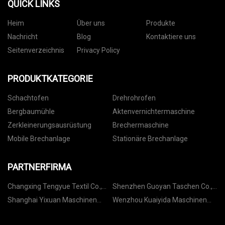
QUICK LINKS
Heim
Über uns
Produkte
Nachricht
Blog
Kontaktiere uns
Seitenverzeichnis
Privacy Policy
PRODUKTKATEGORIE
Schachtofen
Drehrohrofen
Bergbaumühle
Aktenvernichtermaschine
Zerkleinerungsausrüstung
Brechermaschine
Mobile Brechanlage
Stationäre Brechanlage
PARTNERFIRMA
Changxing Tengyue Textil Co.,
Shenzhen Guoyan Taschen Co.,
Ltd.
Ltd.
Shanghai Yixuan Maschinen
Wenzhou Kuaiyida Maschinen
Ausrüstung Co., Ltd.
Co., Ltd.