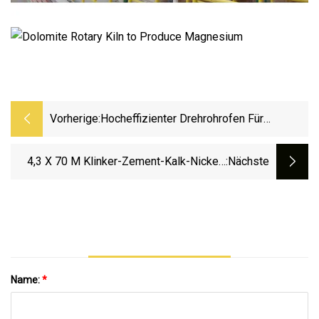
Vorherige:
Hocheffizienter Drehrohrofen Für
Chemische Metallurgie, Zement,
Umweltschutz Usw
4,3 X 70 M Klinker-Zement-Kalk-Nickel-
:nächste
Zinkoxid-Drehrohrofen Für Zementwerke
Name:
*