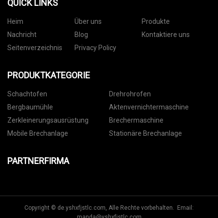
QUICK LINKS
Heim
Über uns
Produkte
Nachricht
Blog
Kontaktiere uns
Seitenverzeichnis
Privacy Policy
PRODUKTKATEGORIE
Schachtofen
Drehrohrofen
Bergbaumühle
Aktenvernichtermaschine
Zerkleinerungsausrüstung
Brechermaschine
Mobile Brechanlage
Stationäre Brechanlage
PARTNERFIRMA
Copyright © de.yshxfjstlc.com, Alle Rechte vorbehalten. Email:
manda@yshxfjstlc.com