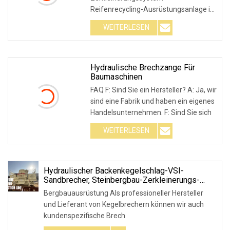
Reifenrecycling-Ausrüstungsanlage in
Europa Vollautomatisches
WEITERLESEN
Gesamtreifen-R
Hydraulische Brechzange Für
Baumaschinen
FAQ F: Sind Sie ein Hersteller? A: Ja, wir
sind eine Fabrik und haben ein eigenes
Handelsunternehmen. F: Sind Sie sich
WEITERLESEN
Hydraulischer Backenkegelschlag-VSI-
Sandbrecher, Steinbergbau-Zerkleinerungs-
Waschausrüstung Für Die Herstellung Und Das
Bergbauausrüstung Als professioneller Hersteller
Mahlen Von
und Lieferant von Kegelbrechern können wir auch
Steinbrüchen/Zuschlagstoffen/Kalkstein/Basalt
kundenspezifische Brech