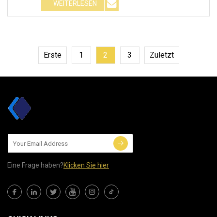
WEITERLESEN
Erste
1
2
3
Zuletzt
Eine Frage haben?
Klicken Sie hier