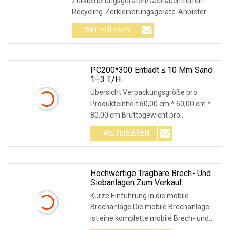
Zerkleinerungsgeräten/Gebrauchtreifen-
Recycling-Zerkleinerungsgeräte-Anbieter
Sys
WEITERLESEN
PC200*300 Entlädt ≤ 10 Mm Sand
1–3 T/h
Sekundärzerkleinerungsausrüstung
Übersicht Verpackungsgröße pro
Produkteinheit 60,00 cm * 60,00 cm *
80,00 cm Bruttogewicht pro
Produkteinheit 200,000 kg
WEITERLESEN
Hochwertige Tragbare Brech- Und
Siebanlagen Zum Verkauf
Kurze Einführung in die mobile
Brechanlage Die mobile Brechanlage
ist eine komplette mobile Brech- und
Siebanlage, die a