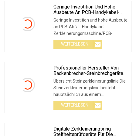
Geringe Investition Und Hohe
Ausbeute An PCB-Handykabel-
Zerkleinerungsmaschine/PCB-
Geringe Investition und hohe Ausbeute
Recycling/PCB-Recycling-
an PCB-Abfall-Handykabel-
Ausrüstung Zum Verkauf
Zerkleinerungsmaschine/PCB-
Recycling/PCB-Recycling-Ausrüs
WEITERLESEN
Professioneller Hersteller Von
Backenbrecher-Steinbrechgeräten
Zu Einem Guten Preis
Übersicht Steinzerkleinerungslinie Die
Steinzerkleinerungslinie besteht
hauptsächlich aus einem
Vibrationsförderer, eine
WEITERLESEN
Digitale Zerkleinerungsring-
Steifheitsprüfgeräte Für Die