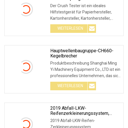
Zugfestigkeit Von Kunststoffen
Der Crush Tester ist ein ideales
Hilfstestgerät für Papierhersteller,
Kartonhersteller, Kartonhersteller,
Kartonanwende
WEITERLESEN
Hauptwellenbaugruppe-CH660-
Kegelbrecher
Produktbeschreibung Shanghai Ming
Yi Machinery Equipment Co., LTD ist ein
professionelles Unternehmen, das sich
mit Ber
WEITERLESEN
2019 Abfall-LKW-
Reifenzerkleinerungssystem,
Reifenrecyclinganlagenanlage In
2019 Abfall-LKW-Reifen-
Europa
Zerkleinerungssystem