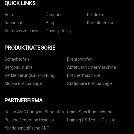
QUICK LINKS
Heim
Über uns
Produkte
Nachricht
Blog
Kontaktiere uns
Seitenverzeichnis
Privacy Policy
PRODUKTKATEGORIE
Schachtofen
Drehrohrofen
Bergbaumühle
Aktenvernichtermaschine
Zerkleinerungsausrüstung
Brechermaschine
Mobile Brechanlage
Stationäre Brechanlage
PARTNERFIRMA
Dalian AVIC Gangyan Super Alloy
China Sporthandschuhe
Co., Ltd
Lieferanten
Pujiang Fengming Religiös
Haining GS Textile Co., Ltd
Ikonen Kunst Co., Ltd
Kundenspezifische CNC-