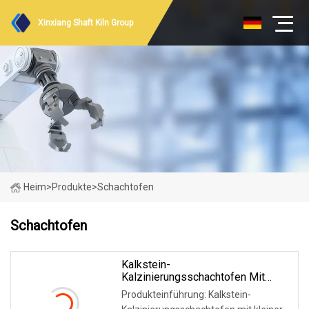
Xinxiang Shaft Kiln Group
Heim
>
Produkte
>
Schachtofen
Schachtofen
Kalkstein-
Kalzinierungsschachtofen Mit
Kleiner Kapazität Für Die Schnelle
Produkteinführung: Kalkstein-
Kalkproduktion