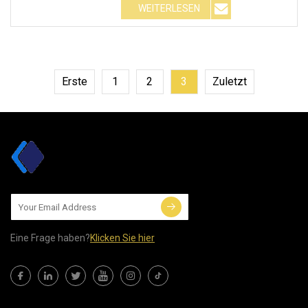
WEITERLESEN
Erste
1
2
3
Zuletzt
Eine Frage haben?
Klicken Sie hier