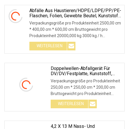
Kugelmühlen werden auch Mahlen
genannt
Abfälle Aus Haustieren/HDPE/LDPE/PP/PE-
Flaschen, Folien, Gewebte Beutel, Kunststoff-
Recycling,
Verpackungsgröße pro Produkteinheit 2500,00 cm
Pelletierung/Granulator/Granulierung/Flocken,
* 400,00 cm * 600,00 cm Bruttogewicht pro
Schrottzerkleinerung, Waschen/Quetschen,
Produkteinheit 20000,000 kg 3000 kg / h
Schreddermaschine
Haustierabfälle/HDPE/LDPE/LLDPE-Flaschen
WEITERLESEN
Folien Kunststoffrecyclinglinie/Flocken
Schrottwäsche
Doppelwellen-Abfallgerät Für
DV/DV/Festplatte, Kunststoff,
Metall, Papier, Holz, Stoff, Blatt,
Verpackungsgröße pro Produkteinheit
Msw-Industrie, Elektroschrott,
250,00 cm * 250,00 cm * 200,00 cm
Kleine Mini-Schreddermaschine
Bruttogewicht pro Produkteinheit
1000,000 kg Doppelwellen-Abfall
WEITERLESEN
DV/DV/Festplatte Kunststoff Metall
Kleine Mini-Aktenvernichter-
MaschineAnwendungsbereiche:
4,2 X 13 M Nass- Und