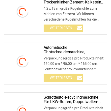
Trockenklinker-Zement-Kalkstein-
Bergbau-Schlacke-
4,2 x 13 m große Kugelmühle zum
Mahlkugelmühle
Mahlen von Zement. Wir können
verschiedene Kugelmühlen für die
Zementindustrie und andere
WEITERLESEN
Industriezweige anbieten. Detaillierte
technische Spezifikation Φ4,2×13m
Zementmühle (Zementantrieb,
Doppelschieber).
Automatische
Obstschneidemaschine,
Wurzelgemüse-
Verpackungsgröße pro Produkteinheit:
Schneidemaschine, Taro-
160,00 cm * 95,00 cm * 165,00 cm.
Würfelmaschine,
Bruttogewicht pro Produkteinheit:
Kartoffelschredder,
Küchenausrüstung, Blattgemüse-
240,000 kg. Automatische
WEITERLESEN
Schneidemaschine
Obstschneideanlage, Wurzelgemüse-
Schneidemaschine, Taro-
Würfelschneidemaschine,
Kartoffelschredder
Schrottauto-Recyclingmaschine
Für LKW-Reifen, Doppelwellen-
Schredder Aus Metall
Verpackungsgröße pro Produkteinheit