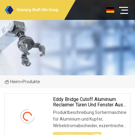
Xinxiang Shaft Kiln Group
Heim
>
Produkte
Eddy Bridge Cutoff Aluminium
Reclaimer Türen Und Fenster Aus
Aluminiumlegierung Zerkleinerung,
Produktbeschreibung Sortiermaschine
Sortierung Und Recycling
für Aluminium und Kupfer,
Wirbelstromabscheider
Wirbelstromabscheider, exzentrischer
Ausrüstung Für Das Recycling Von
Aluminiumschlacke
Wirbelstromabscheider für das