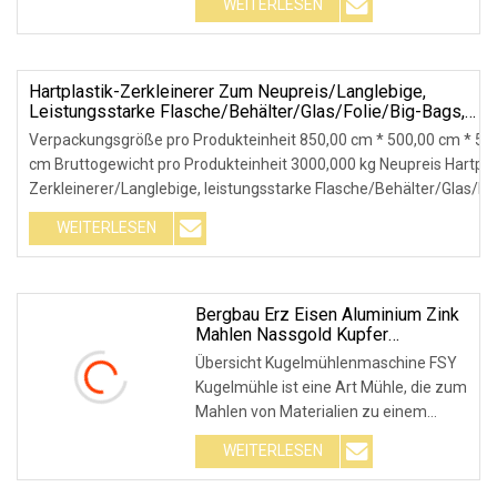
WEITERLESEN
Recycling von Nichteisenmetallen,
Anwendung: Wirbelstromabscheider
der HTECS-Serie,
Hartplastik-Zerkleinerer Zum Neupreis/Langlebige,
Leistungsstarke Flasche/Behälter/Glas/Folie/Big-Bags,
Einwellen-
Verpackungsgröße pro Produkteinheit 850,00 cm * 500,00 cm * 50
Zerkleinerer/Zerkleinerungs-/Zerkleinerungs-/Recyclingma
cm Bruttogewicht pro Produkteinheit 3000,000 kg Neupreis Hartpla
30 % Rabatt
Zerkleinerer/Langlebige, leistungsstarke Flasche/Behälter/Glas/Fol
Bags Eins
WEITERLESEN
Bergbau Erz Eisen Aluminium Zink
Mahlen Nassgold Kupfer
Mahlkugelmühle Für Die
Übersicht Kugelmühlenmaschine FSY
Zementproduktion
Kugelmühle ist eine Art Mühle, die zum
Mahlen von Materialien zu einem
extrem feinen Pulver verwendet wird,
WEITERLESEN
hauptsächlich für den Einsatz in der
mineralverarbeitenden Industrie.