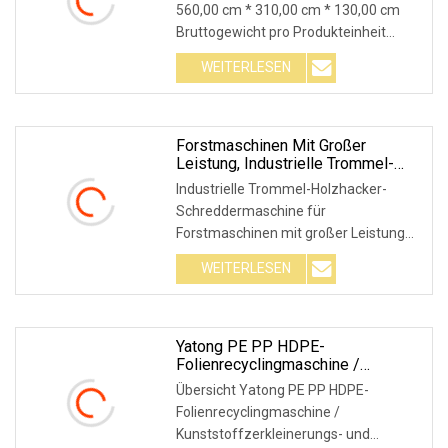
560,00 cm * 310,00 cm * 130,00 cm
Bruttogewicht pro Produkteinheit
13000,000 kg Zweiwellen-Zerkleinerer
WEITERLESEN
der WLS-Serie Der Zweiwellen-
Zerkleinerer der WLS-Serie übernimmt
die Antriebsmethode von
Forstmaschinen Mit Großer
Leistung, Industrielle Trommel-
Holzhäcksler-Schreddermaschine
Industrielle Trommel-Holzhacker-
Schreddermaschine für
Forstmaschinen mit großer Leistung
Produktbeschreibung: Der
WEITERLESEN
Trommelhacker ist die
Spezialausrüstung für die Herstellung
perfekter Hackschnitzel. Es wird in
Papierfabriken verwendet,
Yatong PE PP HDPE-
Folienrecyclingmaschine /
Kunststoffzerkleinerungs- Und
Übersicht Yatong PE PP HDPE-
Waschmaschine / Brecher /
Folienrecyclingmaschine /
Schredder
Kunststoffzerkleinerungs- und