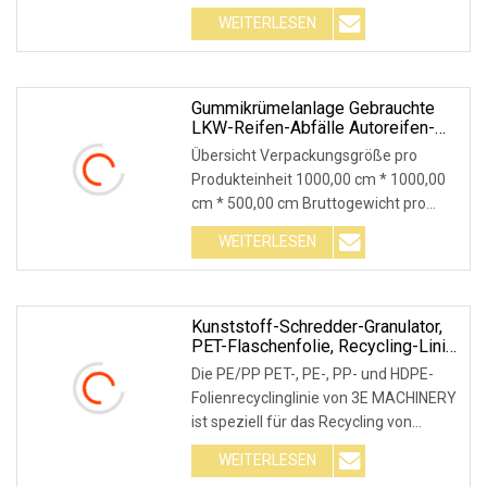
Waschmaschine / Brecher / Schredder
WEITERLESEN
Produktbeschreibung Neuartige
Abfallfolienwaschmaschine / PE-
Folienwaschmaschine mit hoher
Leistung
Gummikrümelanlage Gebrauchte
LKW-Reifen-Abfälle Autoreifen-
Schneider-Recyclingmaschine
Übersicht Verpackungsgröße pro
Preis
Produkteinheit 1000,00 cm * 1000,00
cm * 500,00 cm Bruttogewicht pro
Produkteinheit 280,000 kg
WEITERLESEN
Produktbeschreibung Hersteller einer
Altreifen-Gummi-Krümelanlage, 1000
kg pro Stunde, 2000 kg
Kunststoff-Schredder-Granulator,
PET-Flaschenfolie, Recycling-Linie,
Verpackung Von Kunststofffolie,
Die PE/PP PET-, PE-, PP- und HDPE-
PP, LDPE, HDPE, Kunststoff-
Folienrecyclinglinie von 3E MACHINERY
Recyclingmaschine
ist speziell für das Recycling von
landwirtschaftlichen PE/PP-Folien
WEITERLESEN
konzipiert, an denen viel Erde und