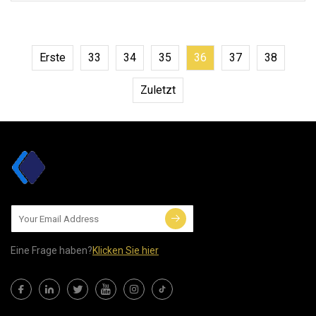
Schmutz haftet. Die
Recyclingkapazität ist ebenfalls hoch
Erste
33
34
35
36
37
38
Zuletzt
Eine Frage haben?
Klicken Sie hier