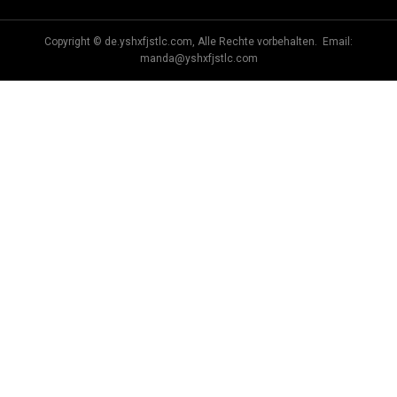
Copyright © de.yshxfjstlc.com, Alle Rechte vorbehalten. Email:
manda@yshxfjstlc.com