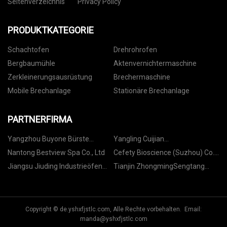
Seitenverzeichnis
Privacy Policy
PRODUKTKATEGORIE
Schachtofen
Drehrohrofen
Bergbaumühle
Aktenvernichtermaschine
Zerkleinerungsausrüstung
Brechermaschine
Mobile Brechanlage
Stationäre Brechanlage
PARTNERFIRMA
Yangzhou Buyone Bürste
Yangling Cuijian
Industrial Co., Ltd.
Bioingenieurwesen Technologie
Nantong Bestview Spa Co., Ltd
Cefety Bioscience (Suzhou) Co.,
Co., GmbH.
Ltd.
Jiangsu Jiuding Industrieöfen
Tianjin ZhongmingSengtang
Technology Co., Ltd
New Energy Technology
Development Co., Ltd.
Copyright © de.yshxfjstlc.com, Alle Rechte vorbehalten. Email:
manda@yshxfjstlc.com