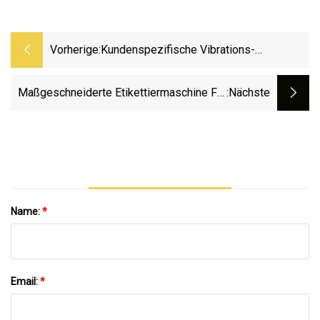
Vorherige:
Kundenspezifische Vibrations-
Fließbetttrocknungsmaschine/Trockner/Tr
Für Lebensmittel Und Chemikalien
Maßgeschneiderte Etikettiermaschine Für
:nächste
Kleine Bier-/kohlensäurehaltige Getränke
Zum Abfüllen Und Verpacken Von
Glasflaschen
Name:
*
Email:
*