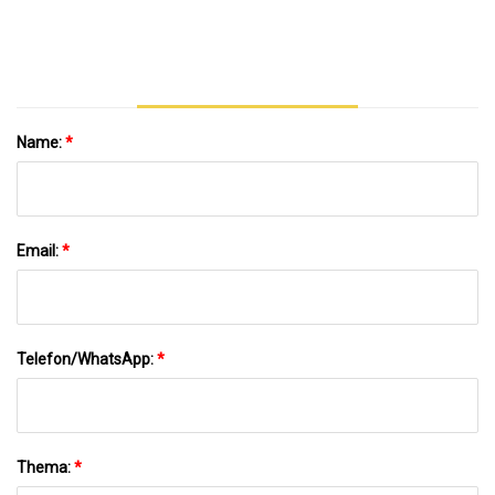
Kartonpacker, Industrieausrüstung,
Verpackung Für Pulver/Gewürze
Name:
*
Email:
*
Telefon/WhatsApp:
*
Thema:
*