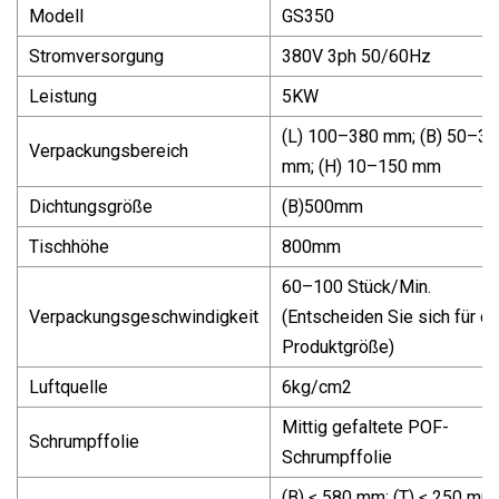
Modell
GS350
Stromversorgung
380V 3ph 50/60Hz
Leistung
5KW
(L) 100–380 mm; (B) 50–3
Verpackungsbereich
mm; (H) 10–150 mm
Dichtungsgröße
(B)500mm
Tischhöhe
800mm
60–100 Stück/Min.
Verpackungsgeschwindigkeit
(Entscheiden Sie sich für di
Produktgröße)
Luftquelle
6kg/cm2
Mittig gefaltete POF-
Schrumpffolie
Schrumpffolie
(B) ≤ 580 mm; (T) ≤ 250 mm;