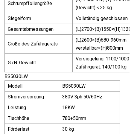
Schrumpffoliengröße
(Gewicht) ≤ 35 kg
Siegelform
Vollständig geschlossen
Gesamtabmessungen
(L)2700×(B)1550×(H)132
(L)2600×(B)680-960mm
Größe des Zuführgeräts
verstellbar×(H)800mm
Versiegelung: 1100/1000 k
G./N. Gewicht
Zuführgerät: 140/100 kg
BS5030LW
Modell
BS5030LW
Stromversorgung
380V 3ph 50/60Hz
Leistung
18KW
Tischhöhe
780+50mm
Förderlast
30 kg