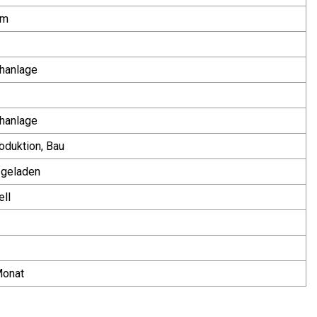
mm
hanlage
hanlage
oduktion, Bau
 geladen
ell
Monat