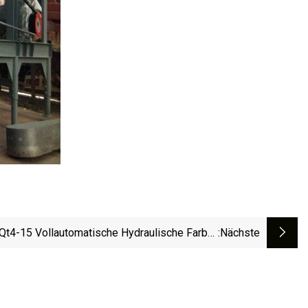
Qt4-15 Vollautomatische Hydraulische Farbe-
:nächste
ger-Ineinandergreifende Gebäude-Hohle Feste
Flugasche-Sand-Zement-Betonblock-
Ziegeleimaschine