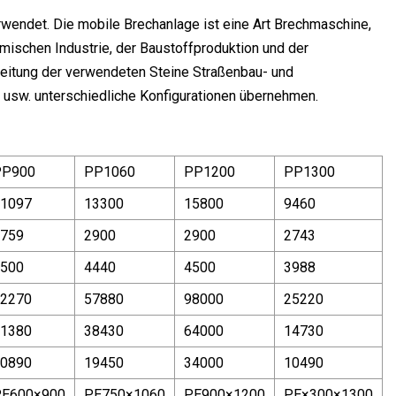
wendet. Die mobile Brechanlage ist eine Art Brechmaschine,
emischen Industrie, der Baustoffproduktion und der
rbeitung der verwendeten Steine Straßenbau- und
e usw. unterschiedliche Konfigurationen übernehmen.
PP900
PP1060
PP1200
PP1300
1097
13300
15800
9460
759
2900
2900
2743
500
4440
4500
3988
2270
57880
98000
25220
1380
38430
64000
14730
0890
19450
34000
10490
PE600×900
PE750×1060
PE900×1200
PE×300×1300