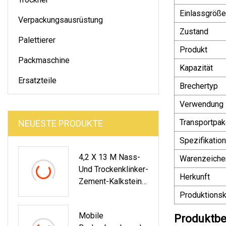
Einlassgröße
Verpackungsausrüstung
Zustand
Palettierer
Produkt
Packmaschine
Kapazität
Ersatzteile
Brechertyp
Verwendung
Transportpak
NEUESTE PRODUKTE
Spezifikation
4,2 X 13 M Nass-
Warenzeiche
Und Trockenklinker-
Herkunft
Zement-Kalkstein-
Bergbau-Schlacke-
Produktionsk
Mahlkugelmühle
Mobile
Produktbe