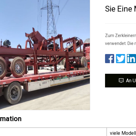
Sie Eine
Zum Zerkleinern
verwendet. Die 
An U
rmation
viele Model