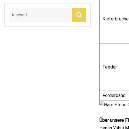
Mitsubishi Honda
Infiniti Suzuki
Kieferbreche
Camry Cr-V Hilux
Yaris Avensis
Feeder
Förderband
Über unsere Fi
Henan Yuhui Mi