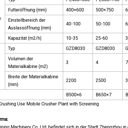
Futteröffnung (mm)
400×600
500×750
6
r
Einstellbereich der
40-100
50-100
6
Auslassöffnung (mm)
Kapazität (m2/h)
10-35
25-60
3
Typ
GZD8030
GZD8030
Volumen der
3
4
7
Materialkabine (m2)
Breite der Materialkabine
2200
2500
3
(mm)
B500×6
B650×7
rma:
ning Machinery Co, Ltd. befindet sich in der Stadt Zhengzhou in 