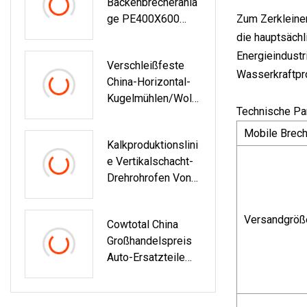
Backenbrecheranla
Ge PE400X600
Zum Zerkleiner
Tragbare Granit-
die hauptsächl
Basalt-
Energieindustr
Verschleißfeste
Kopfsteinpflaster-
Wasserkraftpro
China-Horizontal-
Zerkleinerungsanla
Kugelmühlen/Wolfr
Ge
Technische Pa
Am-
Mahlkugelmühle/G
Mobile Brec
Kalkproduktionslini
Oldbergbau-
E Vertikalschacht-
Maschinen-
Drehrohrofen Von
Kugelmühle
Chaeng
Versandgröß
Cowtotal China
Großhandelspreis
Auto-Ersatzteile
Für Japanische
Autos Toyota
Nissan Mazda