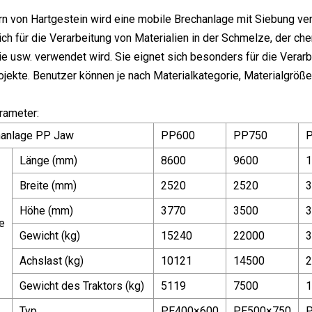
n von Hartgestein wird eine mobile Brechanlage mit Siebung ver
ich für die Verarbeitung von Materialien in der Schmelze, der ch
ie usw. verwendet wird. Sie eignet sich besonders für die Vera
jekte. Benutzer können je nach Materialkategorie, Materialgröß
rameter:
hanlage PP Jaw
PP600
PP750
Länge (mm)
8600
9600
1
Breite (mm)
2520
2520
3
Höhe (mm)
3770
3500
3
e
Gewicht (kg)
15240
22000
3
Achslast (kg)
10121
14500
2
Gewicht des Traktors (kg)
5119
7500
1
Typ
PE400×600
PE500×750