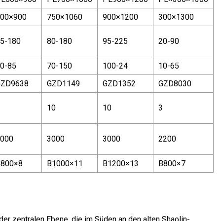
00×900
750×1060
900×1200
300×1300
5-180
80-180
95-225
20-90
0-85
70-150
100-24
10-65
GZD9638
GZD1149
GZD1352
GZD8030
10
10
3
000
3000
3000
2200
B800×8
B1000×11
B1200×13
B800×7
der zentralen Ebene, die im Süden an den alten Shaolin-