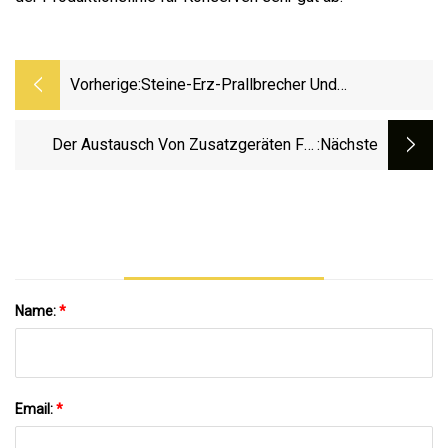
Vorherige:
Steine-Erz-Prallbrecher Und
Sandherstellungsmaschine,
Sandherstellungspreis
Der Austausch Von Zusatzgeräten Für
:nächste
Radlader Cm935 Ist In Indonesien Ein
Verkaufsschlager
Name:
*
Email:
*