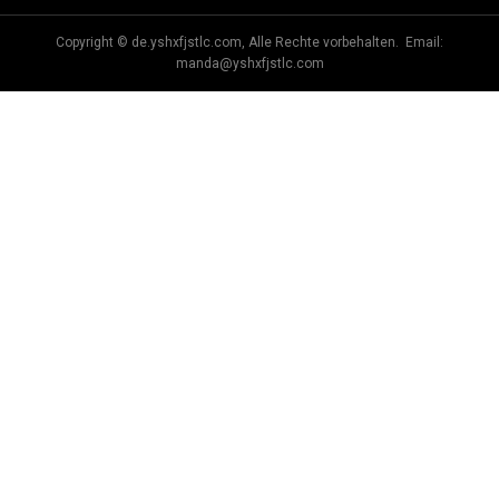
Copyright © de.yshxfjstlc.com, Alle Rechte vorbehalten. Email:
manda@yshxfjstlc.com