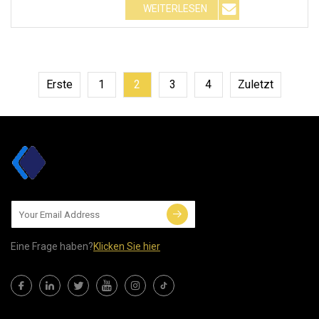
WEITERLESEN
Erste
1
2
3
4
Zuletzt
Eine Frage haben?
Klicken Sie hier