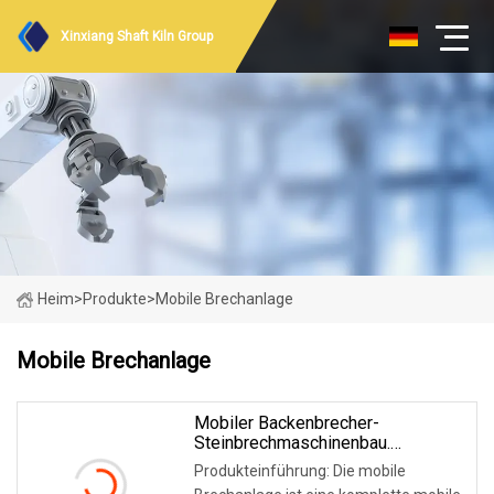
Xinxiang Shaft Kiln Group
Heim
>
Produkte
>
Mobile Brechanlage
Mobile Brechanlage
Mobiler Backenbrecher-
Steinbrechmaschinenbau.
Verwenden Sie Eine Halb Tragbare
Produkteinführung: Die mobile
Mobile Brechanlage