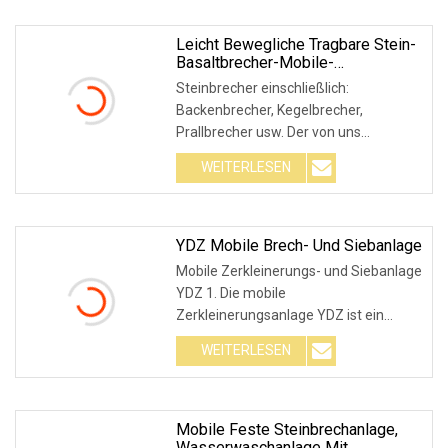
Leicht Bewegliche Tragbare Stein-
Basaltbrecher-Mobile-
Zerkleinerungsmaschinenanlage
Steinbrecher einschließlich:
Backenbrecher, Kegelbrecher,
Prallbrecher usw. Der von uns
angebotene Backenbrecher: PE- un
WEITERLESEN
YDZ Mobile Brech- Und Siebanlage
Mobile Zerkleinerungs- und Siebanlage
YDZ 1. Die mobile
Zerkleinerungsanlage YDZ ist ein
bewegliches Zerkleinerungs- un
WEITERLESEN
Mobile Feste Steinbrechanlage,
Wasserwaschanlage Mit