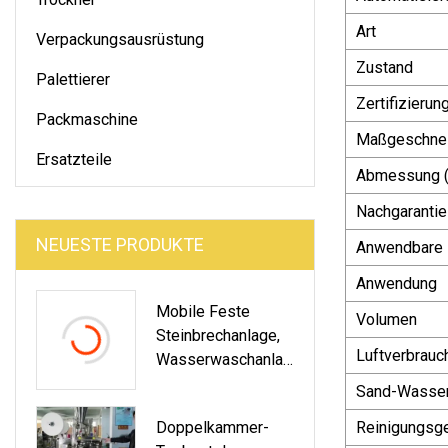
Art
Verpackungsausrüstung
Zustand
Palettierer
Zertifizierun
Packmaschine
Maßgeschnei
Ersatzteile
Abmessung (
Nachgarantie
NEUESTE PRODUKTE
Anwendbare 
Anwendung
Mobile Feste
Volumen
Steinbrechanlage,
Luftverbrauc
Wasserwaschanlag
E Mit
Sand-Wasser
Vibrationssiebmas
Doppelkammer-
Reinigungsge
Chine