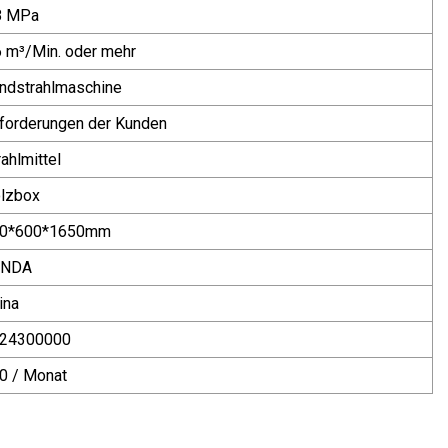
8 MPa
6 m³/Min. oder mehr
ndstrahlmaschine
forderungen der Kunden
rahlmittel
lzbox
0*600*1650mm
UNDA
ina
24300000
0 / Monat