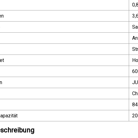
0,
en
3,
e
Sa
An
St
et
Ho
60
n
J
Ch
84
apazität
20
schreibung