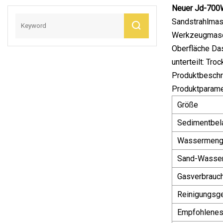
Neuer Jd-700W 
Sandstrahlmasc
Werkzeugmasch
Oberfläche Das
unterteilt: Tr
Produktbeschr
Produktparame
Größe
Sedimentbel
Wassermen
Sand-Wasser
Gasverbrauc
Reinigungsge
Empfohlenes 