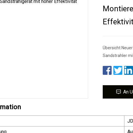
Montiere
Effektivi
Übersicht Neuer
Sandstrahler m
An U
rmation
J
ung
Au