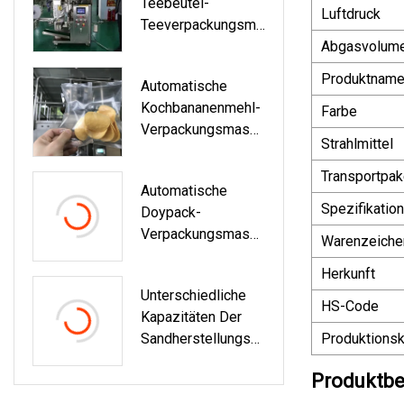
Teebeutel-
Luftdruck
Teeverpackungsma
Schine Mit
Abgasvolum
Stickstoffversiegel
Produktnam
Automatische
Ung Innen Und
Kochbananenmehl-
Außen
Farbe
Verpackungsmasch
Strahlmittel
Ine, Elektrische
Verpackungsausrüs
Transportpak
Automatische
Tung
Spezifikation
Doypack-
Verpackungsmasch
Warenzeiche
Ine Für
Herkunft
Vorgefertigte
Unterschiedliche
Beutel Für
HS-Code
Kapazitäten Der
Lebensmittel Wie
Sandherstellungsm
Produktionsk
Tiernahrung,
Aschine Zum Preis
Trockenfleisch Und
Produktbe
Der Sandproduktion
Desserts