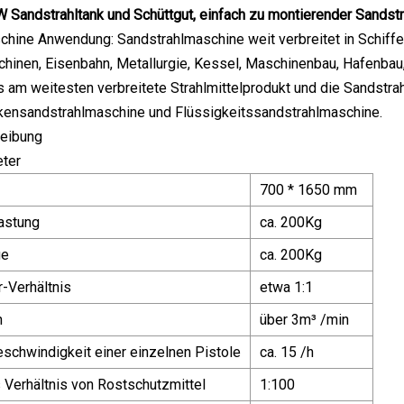
Sandstrahltank und Schüttgut, einfach zu montierender Sandstra
hine Anwendung: Sandstrahlmaschine weit verbreitet in Schiffen
inen, Eisenbahn, Metallurgie, Kessel, Maschinenbau, Hafenbau,
 am weitesten verbreitete Strahlmittelprodukt und die Sandstr
ockensandstrahlmaschine und Flüssigkeitssandstrahlmaschine.
eibung
ter
700 * 1650 mm
astung
ca. 200Kg
ge
ca. 200Kg
-Verhältnis
etwa 1:1
h
über 3m³ /min
schwindigkeit einer einzelnen Pistole
ca. 15 /h
Verhältnis von Rostschutzmittel
1:100