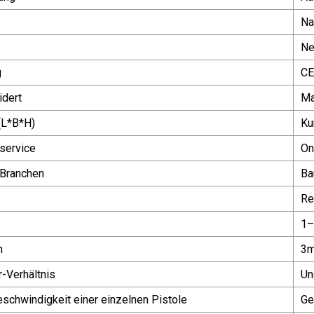
Na
Ne
g
CE
dert
Ma
L*B*H)
Ku
service
On
Branchen
Ba
Re
1–
h
3m
-Verhältnis
Un
schwindigkeit einer einzelnen Pistole
Ge