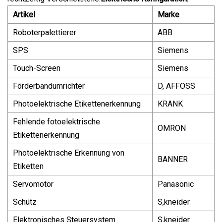
Artikel
Marke
Roboterpalettierer
ABB
SPS
Siemens
Touch-Screen
Siemens
Förderbandumrichter
D, AFFOSS
Photoelektrische Etikettenerkennung
KRANK
Fehlende fotoelektrische
OMRON
Etikettenerkennung
Photoelektrische Erkennung von
BANNER
Etiketten
Servomotor
Panasonic
Schütz
S,kneider
Elektronisches Steuersystem
S,kneider