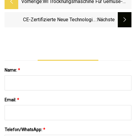
Vorherige:
Wl Trocknungsmaschine Für Gemüse-
Und Obsttrocknungsgeräte
CE-Zertifizierte Neue Technologie,
:nächste
Hochwertiges Gemüse, Obst,
Lebensmittel, Vakuum-Gefriertrockner,
Lyophilisator, Hundefutter, Katzenfutter,
Gefriertrockner,
Kaffeetrocknungsmaschine
Name:
*
Email:
*
Telefon/WhatsApp:
*