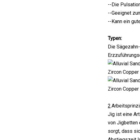
--Die Pulsatio
--Geeignet zu
--Kann ein gut
Typen:
Die Sägezahn-M
Erzzuführungse
2
.Arbeitsprinz
Jig ist eine A
von Jigbetten 
sorgt, dass si
Abstiegszeit l