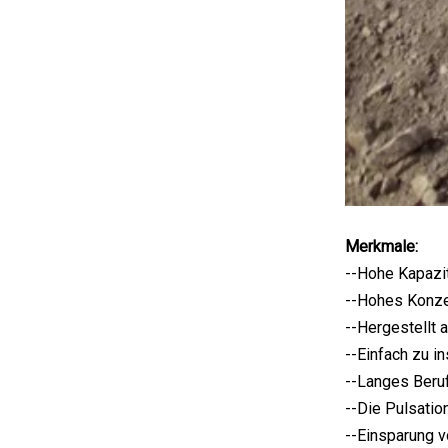
Merkmale:
--Hohe Kapazi
--Hohes Konze
--Hergestellt 
--Einfach zu i
--Langes Beru
--Die Pulsatio
--Einsparung 