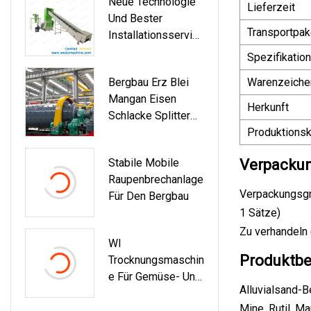
Neue Technologie
Lieferzeit
Und Bester
Transportpak
Installationsservice
Preise Für
Spezifikation
Kunststoff-
Bergbau Erz Blei
Warenzeiche
Brechermaschinen
Mangan Eisen
In China, China
Herkunft
Schlacke Splitter
Hersteller Von
Aluminium Zink
Produktionsk
Kunststoff-
Zement Pulver
Brechermaschinen
Stabile Mobile
Verpackun
Schleifen Nass
Raupenbrechanlage
Gold Kupfer
Verpackungsgrö
Für Den Bergbau
Kugelmühle
1 Sätze)
Zu verhandeln 
Wl
Produktbe
Trocknungsmaschin
E Für Gemüse- Und
Alluvialsand-B
Obsttrocknungsger
Mine, Rutil, Ma
Äte