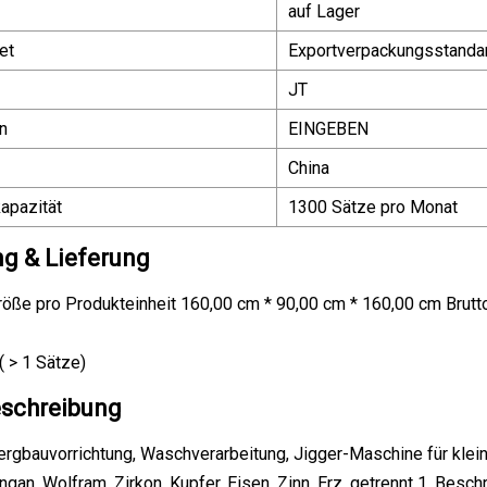
auf Lager
et
Exportverpackungsstanda
JT
n
EINGEBEN
China
apazität
1300 Sätze pro Monat
g & Lieferung
ße pro Produkteinheit 160,00 cm * 90,00 cm * 160,00 cm Bruttog
( > 1 Sätze)
schreibung
ergbauvorrichtung, Waschverarbeitung, Jigger-Maschine für kleine 
ngan, Wolfram, Zirkon, Kupfer, Eisen, Zinn, Erz, getrennt 1. Besc