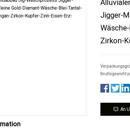
Alluvial
Jigger-M
Wäsche-B
Zirkon-K
Verpackungsgröß
Bruttogewicht p
An U
rmation