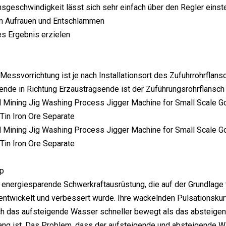
nsgeschwindigkeit lässt sich sehr einfach über den Regler einst
m Aufrauen und Entschlammen
es Ergebnis erzielen
essvorrichtung ist je nach Installationsort des Zufuhrrohrflansc
nde in Richtung Erzaustragsende ist der Zuführungsrohrflansch 
ip
rt energiesparende Schwerkraftausrüstung, die auf der Grundlag
entwickelt und verbessert wurde. Ihre wackelnden Pulsationsku
ch das aufsteigende Wasser schneller bewegt als das absteigend
ang ist. Das Problem, dass der aufsteigende und absteigende W